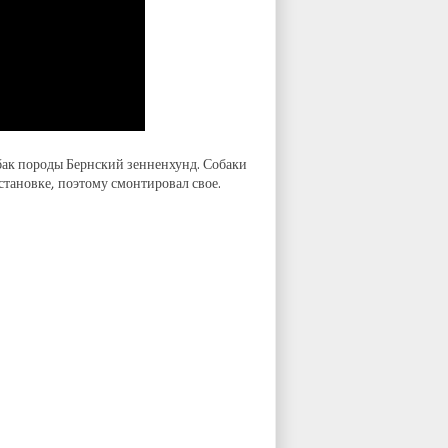
обак породы Бернский зенненхунд. Собаки
становке, поэтому смонтировал свое.