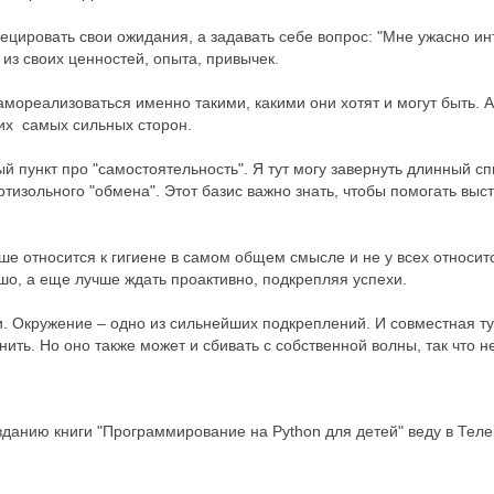
цировать свои ожидания, а задавать себе вопрос: "Мне ужасно инт
из своих ценностей, опыта, привычек.
амореализоваться именно такими, какими они хотят и могут быть. А
оих самых сильных сторон.
ый пункт про "самостоятельность". Я тут могу завернуть длинный 
тизольного "обмена". Этот базис важно знать, чтобы помогать вы
ьше относится к гигиене в самом общем смысле и не у всех относитс
ошо, а еще лучше ждать проактивно, подкрепляя успехи.
и. Окружение – одно из сильнейших подкреплений. И совместная т
ить. Но оно также может и сбивать с собственной волны, так что н
зданию книги "Программирование на Python для детей" веду в Тел