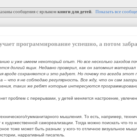
азаны сообщения с ярлыком
книги для детей
.
Показать все сообщ
зучает программирование успешно, а потом забр
анию и уже имеем некоторый опыт. Но все несколько заходов п
ся долгий ящик. Недавно проверил, как он запомнил материал –
я вроде сохраняются и это радует. Но почему то всегда этот 
а – что я не соблюдаю регулярность. Все жду, что он сам загор
жения, таких же ребят которые интересуются программировани
 нет проблем с перерывами, у детей меняется настроение, увлечен
технического/гумманитарного мышления. То есть, например, техни
к художественной самореализации. Тогда можно поискать что-то на 
рное тоже может быть разным: у кого-то отличное визуальное мышле
 истории, нарративный писатель.