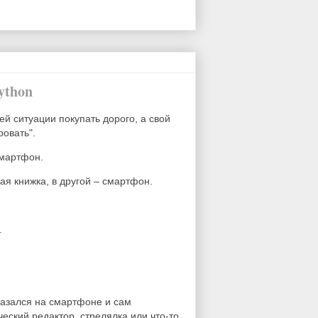
ython
ей ситуации покупать дорого, а свой
ровать".
смартфон.
вая книжка, в другой – смартфон.
.
казался на смартфоне и сам
еский редактор, стрелялка или что-то