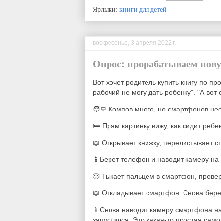
Ярлыки:
книги для детей
воскресенье, 3 апреля 2022 г.
Опрос: прорабатываем нову
Вот хочет родитель купить книгу по п
рабочий не могу дать ребенку". "А вот 
🧑‍💻 Компов много, но смартфонов не
🛏 Прям картинку вижу, как сидит ребе
📖 Открывает книжку, перелистывает ст
📱
Берет телефон и наводит камеру на 
🎲 Тыкает пальцем в смартфон, проверя
📖
Откладывает смартфон. Снова берет
📱Снова наводит камеру смартфона на 
запустился. Это какая-то простая сам