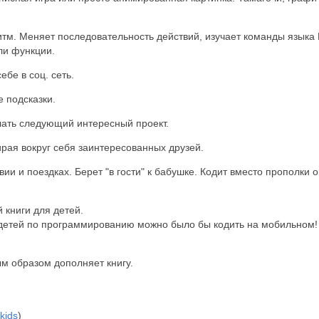
итм. Меняет последовательность действий, изучает команды языка
ли функции.
ебе в соц. сеть.
е подсказки.
лать следующий интересный проект.
ирая вокруг себя заинтересованных друзей.
вии и поездках. Берет "в гости" к бабушке. Кодит
вместо прополки о
 книги для детей.
я детей по программированию можно было бы кодить на мобильном!
м образом дополняет книгу.
4kids
)