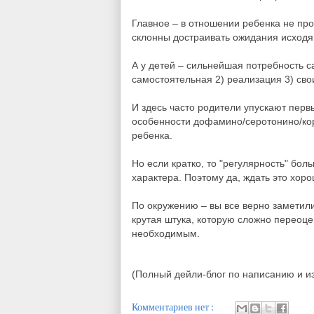
Главное – в отношении ребенка не прое
склонны достраивать ожидания исходя 
А у детей – сильнейшая потребность с
самостоятельная 2) реализация 3) св
И здесь часто родители упускают перв
особенности дофамино/серотонино/кор
ребенка.
Но если кратко, то "регулярность" бол
характера. Поэтому да, ждать это хор
По окружению – вы все верно заметил
крутая штука, которую сложно переоцен
необходимым.
(Полный дейли-блог по написанию и и
Комментариев нет :