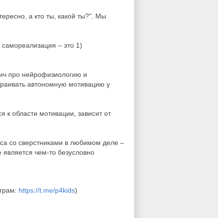
ересно, а кто ты, какой ты?". Мы
 самореализация – это 1)
спич про нейрофизиологию и
страивать автономную мотивацию у
я к области мотивации, зависит от
уса со сверстниками в любимом деле –
е является чем-то безусловно
еграм:
https://t.me/p4kids
)