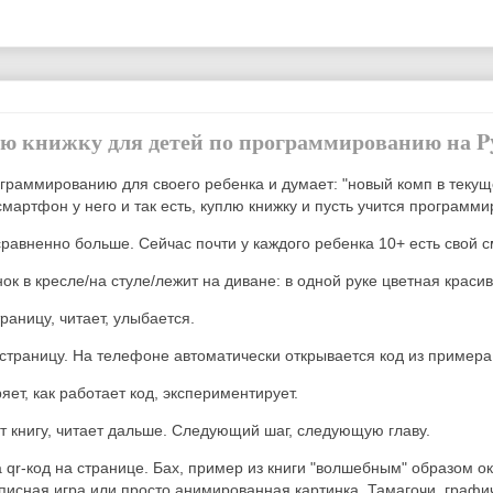
ю книжку для детей по программированию на P
рограммированию для своего ребенка и думает:
"новый комп в текущ
смартфон у него и так есть, куплю книжку и пусть учится программи
сравненно больше. Сейчас почти у каждого ребенка 10+
есть свой 
нок в кресле/на стуле/лежит на диване: в одной руке цветная краси
раницу, читает, улыбается.
страницу. На телефоне автоматически открывается код из примера
ет, как работает код, экспериментирует.
 книгу, читает дальше. Следующий шаг, следующую главу.
qr-код на странице. Бах, пример из книги "волшебным" образом о
описная игра или просто анимированная картинка. Тамагочи, графич