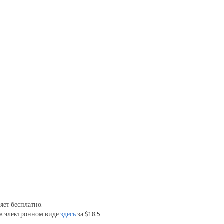
яет бесплатно.
в электронном виде
здесь
за $18.5