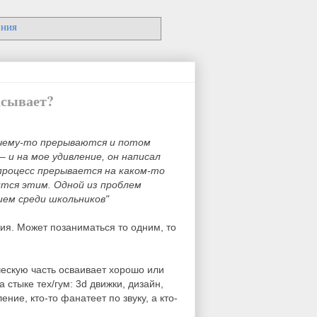
ения
асывает?
очему-то прерываются и потом
 и на мое удивление, он написал
процесс прерывается на каком-то
ится этим. Одной из проблем
ем среди школьников"
ия. Может позаниматься то одним, то
ческую часть осваивает хорошо или
стыке тех/гум: 3d движки, дизайн,
ние, кто-то фанатеет по звуку, а кто-